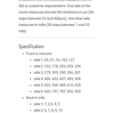
ISO or customer requirements. One side of the
comb measures the wet film thickness in μm (30
steps between 25 and 900μm)., the other side
measures in mills (30 steps between 1 and 35
mils)
Specification
Front in microns
side 1: 25, 51, 76, 102, 127
side 2: 152, 178, 203, 229, 254
side 3: 279, 305, 330, 356, 381
side 4: 406, 432, 457, 483, 508
side 5: 533, 559, 584, 610, 635
side 6: 660, 737, 787, 832, 900
Back in mils
side 1: 1, 2,3, 4, 5
side 2: 6, 7, 8, 9, 10