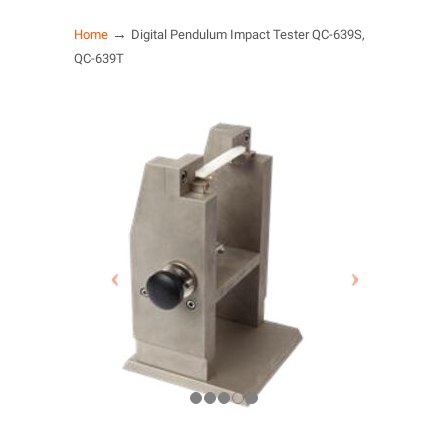
→
Home
Digital Pendulum Impact Tester QC-639S,
QC-639T