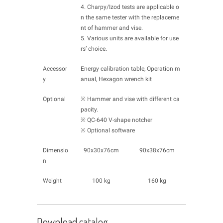
4. Charpy/Izod tests are applicable o
n the same tester with the replaceme
nt of hammer and vise.
5. Various units are available for use
rs’ choice.
Accessor
Energy calibration table, Operation m
y
anual, Hexagon wrench kit
Optional
※ Hammer and vise with different ca
pacity.
※ QC-640 V-shape notcher
※ Optional software
Dimensio
90x30x76cm
90x38x76cm
n
Weight
100 kg
160 kg
Download catalog