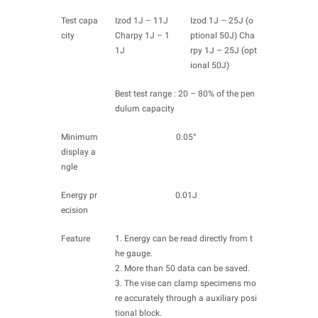
Test capa
Izod 1J – 11J
Izod 1J – 25J (o
city
Charpy 1J – 1
ptional 50J) Cha
1J
rpy 1J – 25J (opt
ional 50J)
Best test range : 20 – 80% of the pen
dulum capacity
Minimum
0.05°
display a
ngle
Energy pr
0.01J
ecision
Feature
1. Energy can be read directly from t
he gauge.
2. More than 50 data can be saved.
3. The vise can clamp specimens mo
re accurately through a auxiliary posi
tional block.