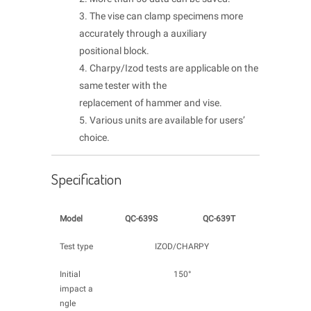
3. The vise can clamp specimens more
accurately through a auxiliary
positional block.
4. Charpy/Izod tests are applicable on the
same tester with the
replacement of hammer and vise.
5. Various units are available for users’
choice.
Specification
Model
QC-639S
QC-639T
Test type
IZOD/CHARPY
Initial
150°
impact a
ngle