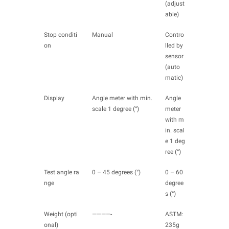
(adjust
able)
Stop conditi
Manual
Contro
on
lled by
sensor
(auto
matic)
Display
Angle meter with min.
Angle
scale 1 degree (°)
meter
with m
in. scal
e 1 deg
ree (°)
Test angle ra
0 – 45 degrees (°)
0 – 60
nge
degree
s (°)
Weight (opti
————-
ASTM:
onal)
235g