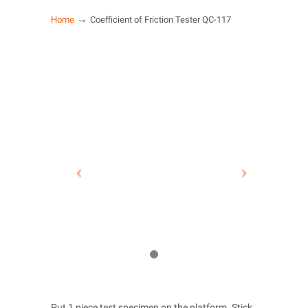
→
Home
Coefficient of Friction Tester QC-117
Put 1 piece test specimen on the platform. Stick