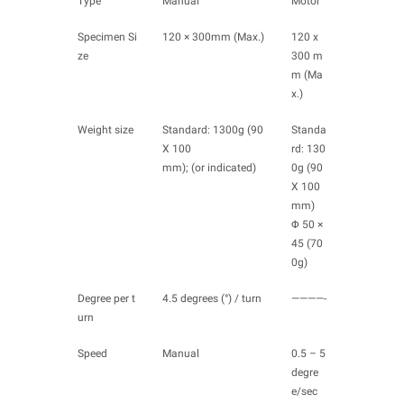
Type
Manual
Motor
Specimen Si
120 × 300mm (Max.)
120 x
ze
300 m
m (Ma
x.)
Weight size
Standard: 1300g (90
Standa
X 100
rd: 130
mm); (or indicated)
0g (90
X 100
mm)
Φ 50 ×
45 (70
0g)
Degree per t
4.5 degrees (°) / turn
————-
urn
Speed
Manual
0.5 – 5
degre
e/sec