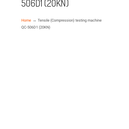
506D1 (20KN)
→
Home
Tensile (Compression) testing machine
QC-506D1 (20KN)