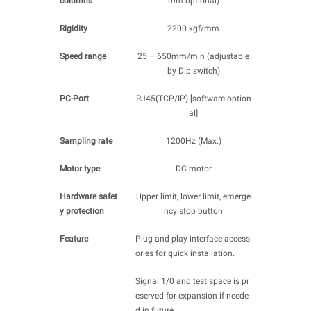
columns
mm optional)
Rigidity
2200 kgf/mm
Speed range
25 – 650mm/min (adjustable
by Dip switch)
PC-Port
RJ45(TCP/IP) [software option
al]
Sampling rate
1200Hz (Max.)
Motor type
DC motor
Hardware safet
Upper limit, lower limit, emerge
y protection
ncy stop button
Feature
Plug and play interface access
ories for quick installation.
Signal 1/0 and test space is pr
eserved for expansion if neede
d in future.