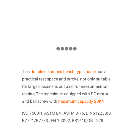
This
double-columned bench type model
has a
practical test space and stroke, not only suitable
for large specimens but also for environmental
testing.The machine is equipped with DC motor
and ball screw with
maximum capaci­ty 20KN.
ISO 7500-1, ASTM E4 , ASTM D-76, DIN5122 , JIS
B7721/B7733 , EN 1002-2, BS1610,GB T228