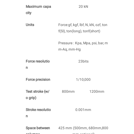
Maximum capa
20 kN
city
Units
Force:gf, kgf, lbf, N, kN, ozf, ton
f(SI), ton(long), tonf(short)
Pressure : Kpa, Mpa, psi, bar, m
m-Aq, mm-Hg
Force resolutio
23bits
n
Force precision
1/10,000
Test stroke {w/
800mm
1200mm
o grip)
Stroke resolutio
0.001mm
n
Space between
425 mm (500mm, 680mm,800