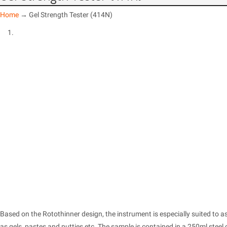
Home
→
Gel Strength Tester (414N)
Based on the Rotothinner design, the instrument is especially suited to a
as gels, pastes and putties etc. The sample is contained in a 250ml steel 