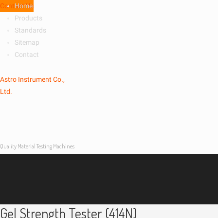
Contact Us
Home
Products
Standards
Sitemap
Contact
Astro Instrument Co.,
Ltd.
Quality Material Testing Machines
Gel Strength Tester (414N)